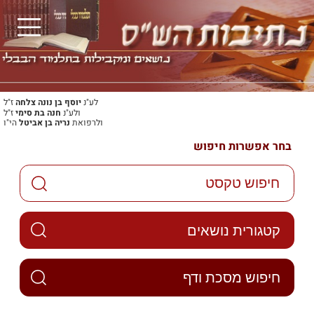
לע"נ
יוסף בן נונה צלחה
ז"ל
ולע"נ
חנה בת סימי
ז"ל
ולרפואת
נריה בן אביטל
הי"ו
בחר אפשרות חיפוש
קטגורית נושאים
חיפוש מסכת ודף